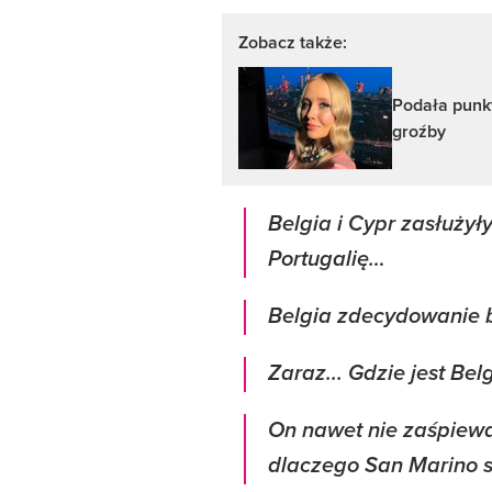
Zobacz także:
Podała punkt
groźby
Belgia i Cypr zasłużyły
Portugalię…
Belgia zdecydowanie b
Zaraz... Gdzie jest Bel
On nawet nie zaśpiewa
dlaczego San Marino s