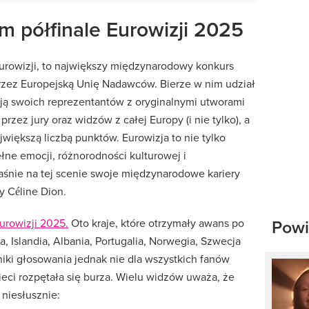
m półfinale Eurowizji 2025
urowizji,
to
największy
międzynarodowy
konkurs
rzez
Europejską
Unię
Nadawców.
Bierze
w
nim
udział
ują
swoich
reprezentantów
z
oryginalnymi
utworami
ą
przez
jury
oraz
widzów
z
całej
Europy (
i
nie
tylko),
a
jwiększą
liczbą
punktów.
Eurowizja
to
nie
tylko
ełne
emocji,
różnorodności
kulturowej
i
aśnie
na
tej
scenie
swoje
międzynarodowe
kariery
zy
Céline
Dion.
Powi
urowizji 2025.
Oto kraje, które otrzymały awans po
a, Islandia, Albania, Portugalia, Norwegia, Szwecja
niki głosowania jednak nie dla wszystkich fanów
sieci rozpętała się burza. Wielu widzów uważa, że
 niesłusznie: