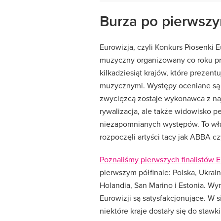
Burza po pierwszy
Eurowizja
,
czyli
Konkurs
Piosenki
E
muzyczny
organizowany
co
roku
p
kilkadziesiąt
krajów,
które
prezent
muzycznymi.
Występy
oceniane
s
zwycięzcą
zostaje
wykonawca
z
na
rywalizacja,
ale
także
widowisko
p
niezapomnianych
występów.
To
wł
rozpoczęli
artyści
tacy
jak
ABBA
c
Poznaliśmy pierwszych finalistów E
pierwszym półfinale: Polska, Ukrain
Holandia, San Marino i Estonia. Wy
Eurowizji są satysfakcjonujące. W 
niektóre kraje dostały się do stawki