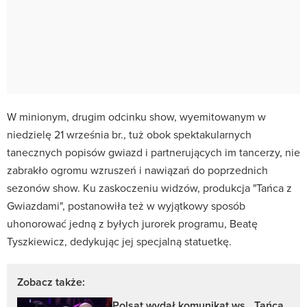
W minionym, drugim odcinku show, wyemitowanym w
niedzielę 21 września br., tuż obok spektakularnych
tanecznych popisów gwiazd i partnerujących im tancerzy, nie
zabrakło ogromu wzruszeń i nawiązań do poprzednich
sezonów show. Ku zaskoczeniu widzów, produkcja "Tańca z
Gwiazdami", postanowiła też w wyjątkowy sposób
uhonorować jedną z byłych jurorek programu, Beatę
Tyszkiewicz, dedykując jej specjalną statuetkę.
Zobacz także:
Polsat wydał komunikat ws. „Tańca