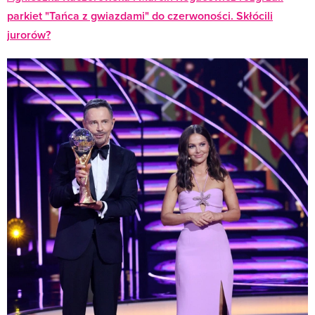
parkiet "Tańca z gwiazdami" do czerwoności. Skłócili
jurorów?