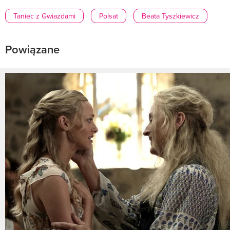
Taniec z Gwiazdami
Polsat
Beata Tyszkiewicz
Powiązane