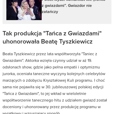
z gwiazdami”. Gwiazdor nie
zatańczy
Tak produkcja "Tańca z Gwiazdami"
uhonorowała Beatę Tyszkiewicz
Beata Tyszkiewicz przez lata współtworzyła "Taniec z
Gwiazdami". Aktorka wzięła czynny udział w aż 19.
odsłonach show, gdzie jako pełna empatii i optymizmu
jurorka, oceniała taneczne wyczyny kolejnych celebrytów
marzących o zdobyciu Kryształowej Kuli programu. I choć
sama nie pojawiła się w 30. jubileuszowej polskiej edycji
"Tańca z Gwiazdami", to jej wkład w wieloletnie
współtworzenie tanecznego hitu z udziałem gwiazd został
doceniony i uhonorowany przez produkcję programu w
wyjątkowy i wzruszający sposób.