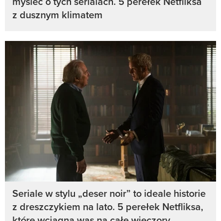
myśleć o tych serialach. 5 perełek Netfliksa
z dusznym klimatem
Seriale w stylu „deser noir” to ideale historie
z dreszczykiem na lato. 5 perełek Netfliksa,
które wciągną was na całe wieczory