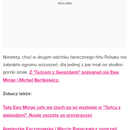
Niestety, choć w drugim odcinku tanecznego hitu Polsatu nie
zabrakło ogromu wzruszeń, dla jednej z par miał on słodko-
gorzki smak.
Z "Tańcem z Gwiazdami" pożegnali się Ewa
Minge i Michał Bartkiewicz.
Zobacz także:
Tata Ewy Minge cały we łzach po jej występie w "Tańcu z
gwiazdami". Nagle zaczęła go przepraszać
Agnieszka Kaczorowska i Marcin Rogacewicz rozgrzali