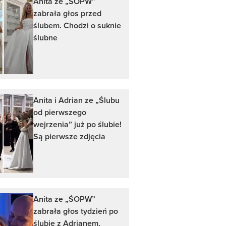
Anita ze „ŚOPW”
zabrała głos przed
ślubem. Chodzi o suknie
ślubne
Anita i Adrian ze „Ślubu
od pierwszego
wejrzenia” już po ślubie!
Są pierwsze zdjęcia
Anita ze „ŚOPW”
zabrała głos tydzień po
ślubie z Adrianem.