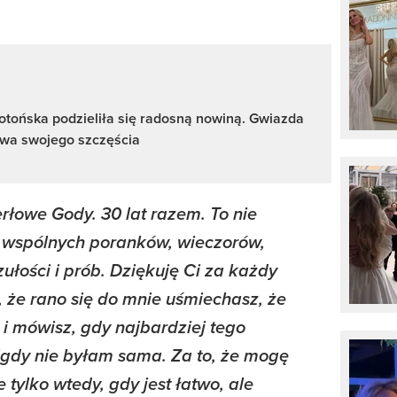
otońska podzieliła się radosną nowiną. Gwiazda
ywa swojego szczęścia
erłowe Gody. 30 lat razem. To nie
ce wspólnych poranków, wieczorów,
łości i prób. Dziękuję Ci za każdy
ś, że rano się do mnie uśmiechasz, że
, i mówisz, gdy najbardziej tego
nigdy nie byłam sama. Za to, że mogę
e tylko wtedy, gdy jest łatwo, ale