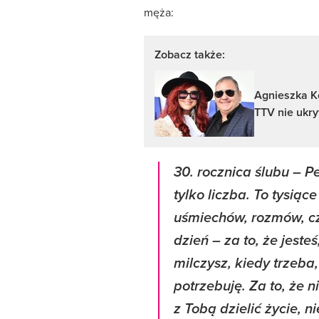
męża:
Zobacz także:
Agnieszka K
TTV nie ukr
30. rocznica ślubu – P
tylko liczba. To tysią
uśmiechów, rozmów, czu
dzień – za to, że jeste
milczysz, kiedy trzeba
potrzebuję. Za to, że 
z Tobą dzielić życie, ni