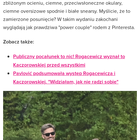
zbliżonym ocieniu, ciemne, przeciwsłoneczne okulary,
ciemne oversizowe spodnie i białe snearsy. Myślicie, że to
zamierzone posunięcie? W takim wydaniu zakochani
wyglądają jak prawdziwa "power couple" rodem z Pinteresta.
Zobacz także:
Publiczny pocałunek to nic! Rogacewicz wyznał to
Kaczorowskiej przed wszystkimi
Pavlović podsumowała występ Rogacewicza i
Kaczorowskiej. "Widziałam, jak nie radzi sobie"