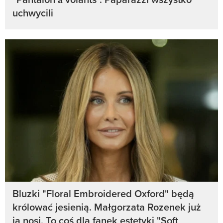
uchwycili
Bluzki "Floral Embroidered Oxford" będą
królować jesienią. Małgorzata Rozenek już
ją nosi. To coś dla fanek estetyki "Soft