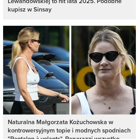
Lewandowskiej to hit lata 2025. Podobne
kupisz w Sinsay
Naturalna Małgorzata Kożuchowska w
kontrowersyjnym topie i modnych spodniach
"Pantalon à volants". Paparazzi wszystko