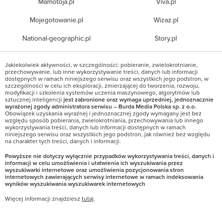
Mamotoja.pl
Viva.pl
Mojegotowanie.pl
Wizaz.pl
National-geographic.pl
Story.pl
Jakiekolwiek aktywności, w szczególności: pobieranie, zwielokrotnianie,
przechowywanie, lub inne wykorzystywanie treści, danych lub informacji
dostępnych w ramach niniejszego serwisu oraz wszystkich jego podstron, w
szczególności w celu ich eksploracji, zmierzającej do tworzenia, rozwoju,
modyfikacji i szkolenia systemów uczenia maszynowego, algorytmów lub
sztucznej inteligencji
jest zabronione oraz wymaga uprzedniej, jednoznacznie
wyrażonej zgody administratora serwisu – Burda Media Polska sp. z o.o.
Obowiązek uzyskania wyraźnej i jednoznacznej zgody wymagany jest bez
względu sposób pobierania, zwielokrotniania, przechowywania lub innego
wykorzystywania treści, danych lub informacji dostępnych w ramach
niniejszego serwisu oraz wszystkich jego podstron, jak również bez względu
na charakter tych treści, danych i informacji.
Powyższe nie dotyczy wyłącznie przypadków wykorzystywania treści, danych i
informacji w celu umożliwienia i ułatwienia ich wyszukiwania przez
wyszukiwarki internetowe oraz umożliwienia pozycjonowania stron
internetowych zawierających serwisy internetowe w ramach indeksowania
wyników wyszukiwania wyszukiwarek internetowych
Więcej informacji znajdziesz
tutaj
.