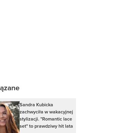
ązane
Sandra Kubicka
zachwyciła w wakacyjnej
stylizacji. "Romantic lace
set" to prawdziwy hit lata