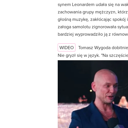
synem Leonardem udała się na wak
zachowania grupy mężczyzn, którzy
głośną muzykę, zakłócając spokój 
załoga samolotu zignorowała sytuac
bardziej wyprowadziło ją z równow
WIDEO
Tomasz Wygoda dobitni
Nie gryzł się w język. "Na szczęśc