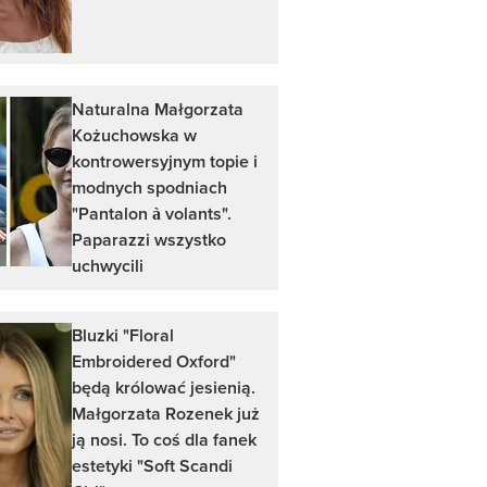
Naturalna Małgorzata
Kożuchowska w
kontrowersyjnym topie i
modnych spodniach
"Pantalon à volants".
Paparazzi wszystko
uchwycili
Bluzki "Floral
Embroidered Oxford"
będą królować jesienią.
Małgorzata Rozenek już
ją nosi. To coś dla fanek
estetyki "Soft Scandi