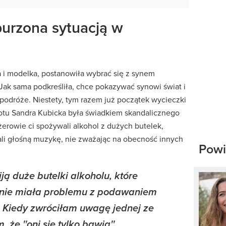
urzona sytuacją w
a i modelka, postanowiła wybrać się z synem
Jak sama podkreśliła, chce pokazywać synowi świat i
podróże. Niestety, tym razem już początek wycieczki
lotu Sandra Kubicka była świadkiem skandalicznego
rowie ci spożywali alkohol z dużych butelek,
li głośną muzykę, nie zważając na obecność innych
Powi
ją duże butelki alkoholu, które
 i nie miała problemu z podawaniem
u. Kiedy zwróciłam uwagę jednej ze
 że ''oni się tylko bawią''