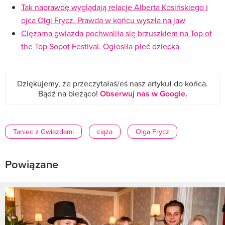
Tak naprawdę wyglądają relacje Alberta Kosińskiego i
ojca Olgi Frycz. Prawda w końcu wyszła na jaw
Ciężarna gwiazda pochwaliła się brzuszkiem na Top of
the Top Sopot Festival. Ogłosiła płeć dziecka
Dziękujemy, że przeczytałaś/eś nasz artykuł do końca.
Bądź na bieżąco!
Obserwuj nas w Google
.
Taniec z Gwiazdami
ciąża
Olga Frycz
Powiązane