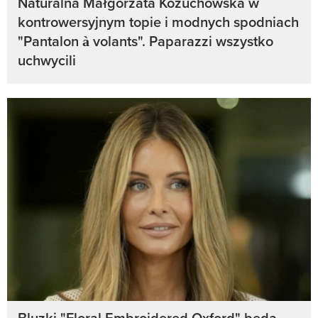
Naturalna Małgorzata Kożuchowska w
kontrowersyjnym topie i modnych spodniach
"Pantalon à volants". Paparazzi wszystko
uchwycili
Bluzki "Floral Embroidered Oxford" będą