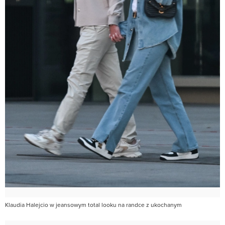
Klaudia Halejcio w jeansowym total looku na randce z ukochanym