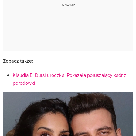
Zobacz także:
Klaudia El Dursi urodziła. Pokazała poruszający kadr z
porodówki