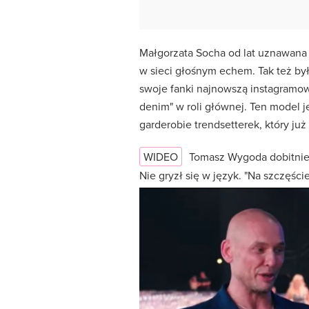
Małgorzata Socha od lat uznawana je
w sieci głośnym echem. Tak też było
swoje fanki najnowszą instagramową
denim" w roli głównej. Ten model 
garderobie trendsetterek, który ju
WIDEO
Tomasz Wygoda dobitni
Nie gryzł się w język. "Na szczęśc