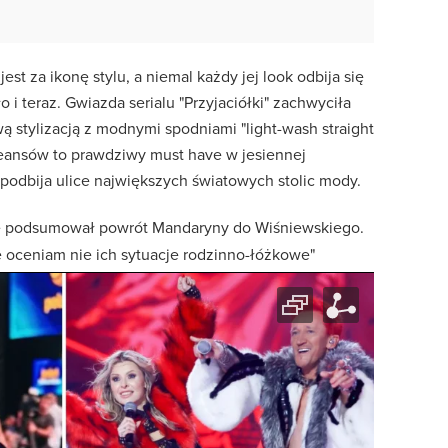
st za ikonę stylu, a niemal każdy jej look odbija się
 i teraz. Gwiazda serialu "Przyjaciółki" zachwyciła
 stylizacją z modnymi spodniami "light-wash straight
jeansów to prawdziwy must have w jesiennej
ż podbija ulice największych światowych stolic mody.
e podsumował powrót Mandaryny do Wiśniewskiego.
ie oceniam nie ich sytuacje rodzinno-łóżkowe"