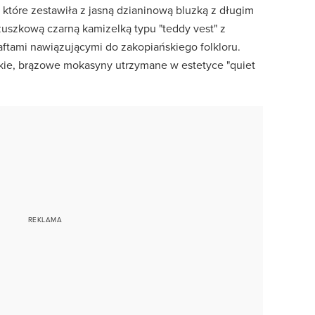
 które zestawiła z jasną dzianinową bluzką z długim
żuszkową czarną kamizelką typu "teddy vest" z
aftami nawiązującymi do zakopiańskiego folkloru.
nckie, brązowe mokasyny utrzymane w estetyce "quiet