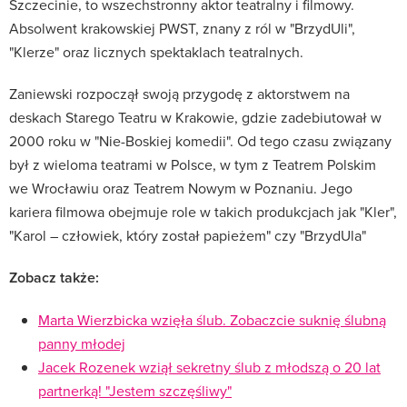
Szczecinie, to wszechstronny aktor teatralny i filmowy.
Absolwent krakowskiej PWST, znany z ról w "BrzydUli",
"Klerze" oraz licznych spektaklach teatralnych.
Zaniewski rozpoczął swoją przygodę z aktorstwem na
deskach Starego Teatru w Krakowie, gdzie zadebiutował w
2000 roku w "Nie-Boskiej komedii".
Od tego czasu związany
był z wieloma teatrami w Polsce, w tym z Teatrem Polskim
we Wrocławiu oraz Teatrem Nowym w Poznaniu.
Jego
kariera filmowa obejmuje role w takich produkcjach jak "Kler",
"Karol – człowiek, który został papieżem" czy "BrzydUla"
Zobacz także:
Marta Wierzbicka wzięła ślub. Zobaczcie suknię ślubną
panny młodej
Jacek Rozenek wziął sekretny ślub z młodszą o 20 lat
partnerką! "Jestem szczęśliwy"