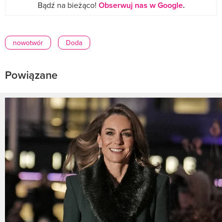
Bądź na bieżąco!
Obserwuj nas w Google
.
nowotwór
Doda
Powiązane