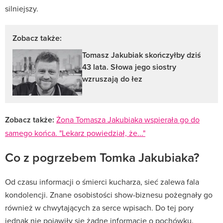
silniejszy.
Zobacz także:
Tomasz Jakubiak skończyłby dziś
43 lata. Słowa jego siostry
wzruszają do łez
Zobacz także:
Żona Tomasza Jakubiaka wspierała go do
samego końca. "Lekarz powiedział, że..."
Co z pogrzebem Tomka Jakubiaka?
Od czasu informacji o śmierci kucharza, sieć zalewa fala
kondolencji. Znane osobistości show-biznesu pożegnały go
również w chwytających za serce wpisach. Do tej pory
jednak nie pojawiły się żadne informacje o pochówku.