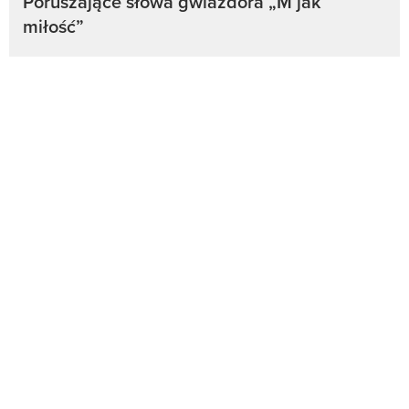
Poruszające słowa gwiazdora „M jak
miłość”