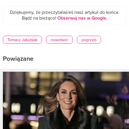
Dziękujemy, że przeczytałaś/eś nasz artykuł do końca.
Bądź na bieżąco!
Obserwuj nas w Google
.
Tomasz Jakubiak
nowotwór
pogrzeb
Powiązane