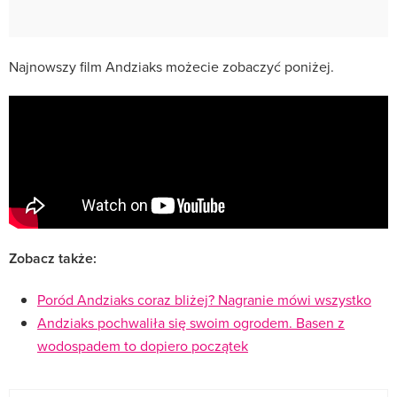
Najnowszy film Andziaks możecie zobaczyć poniżej.
Zobacz także:
Poród Andziaks coraz bliżej? Nagranie mówi wszystko
Andziaks pochwaliła się swoim ogrodem. Basen z
wodospadem to dopiero początek