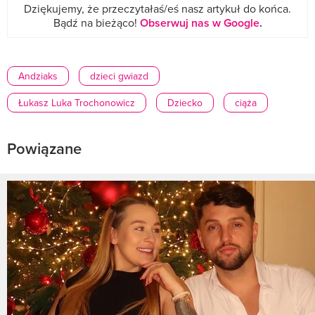
Dziękujemy, że przeczytałaś/eś nasz artykuł do końca.
Bądź na bieżąco!
Obserwuj nas w Google
.
Andziaks
dzieci gwiazd
Łukasz Luka Trochonowicz
Dziecko
ciąża
Powiązane